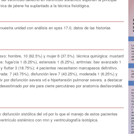
ca de jatene ha suplantado a la técnica fisiológica.
nuestra unidad con análisis en spss 17.0, datos de las historias
exo: hombre, 10 (62.5%) y mujer 6 (37.5%). técnica quirúrgica: mustard
s: fuga/cia 1 (6.25%), estenosis 1 (6.25%). arritmias: bav avanzado 1
 y flutter 3 (18.75%); 4 pacientes necesitaron marcapasos definitivo.
ervada: 7 (43.75%), disfunción leve 7 (43.25%), moderada 1 (6.25%) y
/iv por disfunción severa vd e hipertensión pulmonar severa. a destacar
e desestimado por ete para cierre percutáneo por anatomía desfavorable.
 y disfunción sistólica del vd por lo que el manejo de estos pacientes
 ventrículo sistémico con rmn y ventriculografía isotópica.