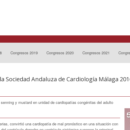
8
Congresos 2019
Congresos 2020
Congresos 2021
Congr
la Sociedad Andaluza de Cardiología Málaga 201
 senning y mustard en unidad de cardiopatías congénitas del adulto
terias, convirtió una cardiopatía de mal pronóstico en una situación con
 del ventrículo derecho en ventrículo sistémico suponen la principal