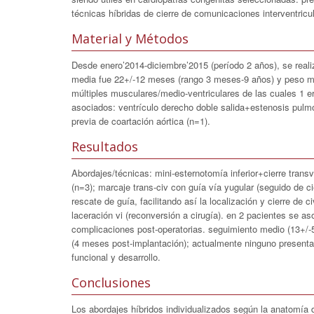
técnicas híbridas de cierre de comunicaciones interventricu
Material y Métodos
Desde enero’2014-diciembre’2015 (período 2 años), se reali
media fue 22+/-12 meses (rango 3 meses-9 años) y peso med
múltiples musculares/medio-ventriculares de las cuales 1
asociados: ventrículo derecho doble salida+estenosis pulm
previa de coartación aórtica (n=1).
Resultados
Abordajes/técnicas: mini-esternotomía inferior+cierre transv
(n=3); marcaje trans-civ con guía vía yugular (seguido de c
rescate de guía, facilitando así la localización y cierre de c
laceración vi (reconversión a cirugía). en 2 pacientes se as
complicaciones post-operatorias. seguimiento medio (13+/-5 
(4 meses post-implantación); actualmente ninguno presenta 
funcional y desarrollo.
Conclusiones
Los abordajes híbridos individualizados según la anatomía 