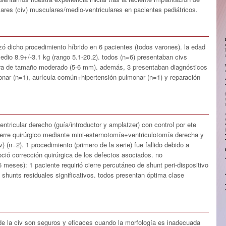
lares (civ) musculares/medio-ventriculares en pacientes pediátricos.
zó dicho procedimiento híbrido en 6 pacientes (todos varones). la edad
io 8.9+/-3.1 kg (rango 5.1-20.2). todos (n=6) presentaban civs
 era de tamaño moderado (5-6 mm). además, 3 presentaban diagnósticos
onar (n=1), aurícula común+hipertensión pulmonar (n=1) y reparación
entricular derecho (guía/introductor y amplatzer) con control por ete
ierre quirúrgico mediante mini-esternotomía+ventriculotomía derecha y
iv) (n=2). 1 procedimiento (primero de la serie) fue fallido debido a
oció corrección quirúrgica de los defectos asociados. no
meses): 1 paciente requirió cierre percutáneo de shunt peri-dispositivo
shunts residuales significativos. todos presentan óptima clase
de la civ son seguros y eficaces cuando la morfología es inadecuada