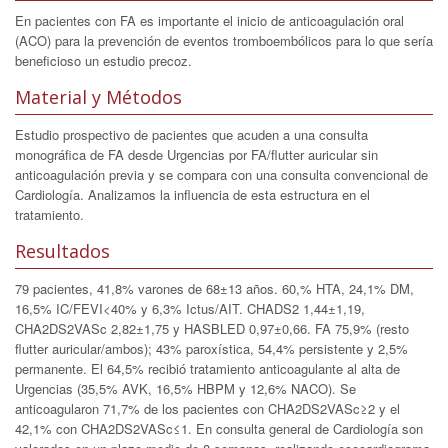
En pacientes con FA es importante el inicio de anticoagulación oral
(ACO) para la prevención de eventos tromboembólicos para lo que sería
beneficioso un estudio precoz.
Material y Métodos
Estudio prospectivo de pacientes que acuden a una consulta
monográfica de FA desde Urgencias por FA/flutter auricular sin
anticoagulación previa y se compara con una consulta convencional de
Cardiología. Analizamos la influencia de esta estructura en el
tratamiento.
Resultados
79 pacientes, 41,8% varones de 68±13 años. 60,% HTA, 24,1% DM,
16,5% IC/FEVI<40% y 6,3% Ictus/AIT. CHADS2 1,44±1,19,
CHA2DS2VASc 2,82±1,75 y HASBLED 0,97±0,66. FA 75,9% (resto
flutter auricular/ambos); 43% paroxística, 54,4% persistente y 2,5%
permanente. El 64,5% recibió tratamiento anticoagulante al alta de
Urgencias (35,5% AVK, 16,5% HBPM y 12,6% NACO). Se
anticoagularon 71,7% de los pacientes con CHA2DS2VASc≥2 y el
42,1% con CHA2DS2VASc≤1. En consulta general de Cardiología son