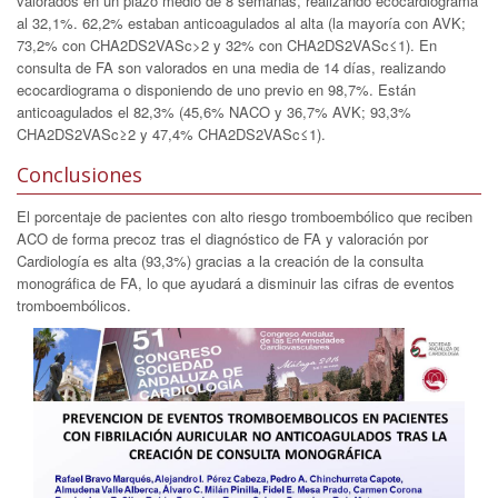
valorados en un plazo medio de 8 semanas, realizando ecocardiograma
al 32,1%. 62,2% estaban anticoagulados al alta (la mayoría con AVK;
73,2% con CHA2DS2VASc>2 y 32% con CHA2DS2VASc≤1). En
consulta de FA son valorados en una media de 14 días, realizando
ecocardiograma o disponiendo de uno previo en 98,7%. Están
anticoagulados el 82,3% (45,6% NACO y 36,7% AVK; 93,3%
CHA2DS2VASc≥2 y 47,4% CHA2DS2VASc≤1).
Conclusiones
El porcentaje de pacientes con alto riesgo tromboembólico que reciben
ACO de forma precoz tras el diagnóstico de FA y valoración por
Cardiología es alta (93,3%) gracias a la creación de la consulta
monográfica de FA, lo que ayudará a disminuir las cifras de eventos
tromboembólicos.