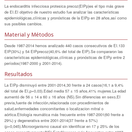
La endocarditis infecciosa protesica precoz(EIPp)es el tipo más grave
de EI.El objetivo de nuestro estudio fue analizar las características
epidemiológicas,clínicas y pronósticas de la EIPp en 28 años,así como
sus posibles cambios.
Material y Métodos
Desde 1987-2014 hemos analizado 440 casos consecutivos de EI.133
EIP(30%) y 54 EIPprecoz(40,6% del total de EIP).Se compararon las
características epidemiológicas,clínicas y pronósticas de EIPp entre 2
períodos(1987-2000 y 2001-2014).
Resultados
La EIPp disminuyó entre 2001-2014,30 frente a 24 casos(16,1 a 9,4%
del total de EI,p=0,03).Edad media 57 ± 15 años,41% mujeres.La edad
aumentó de 56 ± 14 a 60 ± 16 años (NS).Sin diferencias en sexo,EI
previa,fuente de infección,relacionada con procedimientos de
salud,enfermedades concomitantes o localizacion mitral o
aórtica.Etiología reumática más frecuente entre 1987-2001(60 frente a
29%) y degenerativa entre 2001-2014(37 frente a 57%)
(p=0,045).Microorganismo causal sin identificar en 17 y 25% de los