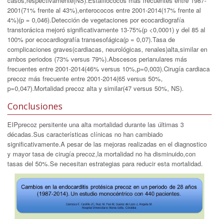
casos,respectivamente(NS).Estafilococos más frecuentes entre 1987-
2001(71% frente al 43%),enterococos entre 2001-2014(17% frente al
4%)(p = 0,046).Detección de vegetaciones por ecocardiografía
transtorácica mejoró significativamente 13-75%(p <0,0001) y del 85 al
100% por ecocardiografía transesofágica(p = 0,07).Tasa de
complicaciones graves(cardiacas, neurológicas, renales)alta,similar en
ambos periodos (73% versus 79%).Abscesos perianulares más
frecuentes entre 2001-2014(46% versus 10%,p=0,003).Cirugía cardiaca
precoz más frecuente entre 2001-2014(65 versus 50%,
p=0,047).Mortalidad precoz alta y similar(47 versus 50%, NS).
Conclusiones
EIPprecoz persitente una alta mortalidad durante las últimas 3
décadas.Sus características clínicas no han cambiado
significativamente.A pesar de las mejoras realizadas en el diagnostico
y mayor tasa de cirugía precoz,la mortalidad no ha disminuido,con
tasas del 50%.Se necesitan estrategias para reducir esta mortalidad.