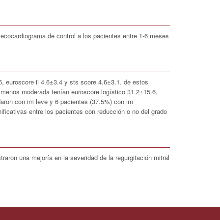
ó ecocardiograma de control a los pacientes entre 1-6 meses
6, euroscore ii 4.6±3.4 y sts score 4.6±3.1. de estos
l menos moderada tenían euroscore logístico 31.2±15.6,
daron con im leve y 6 pacientes (37.5%) con im
ficativas entre los pacientes con reducción o no del grado
raron una mejoría en la severidad de la regurgitación mitral