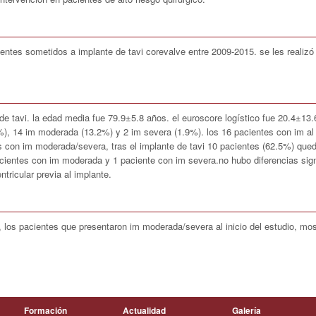
entes sometidos a implante de tavi corevalve entre 2009-2015. se les realiz
de tavi. la edad media fue 79.9±5.8 años. el euroscore logístico fue 20.4±13.
5%), 14 im moderada (13.2%) y 2 im severa (1.9%). los 16 pacientes con im a
es con im moderada/severa, tras el implante de tavi 10 pacientes (62.5%) que
ientes con im moderada y 1 paciente con im severa.no hubo diferencias signi
tricular previa al implante.
 los pacientes que presentaron im moderada/severa al inicio del estudio, most
Formación
Actualidad
Galería