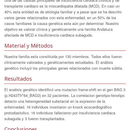
Una de las causas principales de insuficiencia cardiaca crónica y de
transplante cardiaco es la miocardiopatia dilatada (MCD). En casi un
40% esta entidad es de etiologia familiar y a pesar que se ha descrito
varios genes relacionados con esta enfermedad, en un 50% de los
casos familiares la causa genética esta aún por determinar. Nuestro
objetivo es valorar clínica y genéticamente una familia Andaluza
afectada de MCD e insuficiencia cardiaca subaguda.
Material y Métodos
Nuestra familia esta constituida por 130 miembros. Todos ellos fueron
clinicamente valorados y genéticamentes estudiados. El análisis
genético incluyó los principales genes relacionados con muerte súbita.
Resultados
El analisis genético identificó una mutacion frame-shift en el gen BAG 3
(p.H243Tfr*64_BAG3) en 32 pacientes. La correlacion genotipo-fenotipo
detecto una heterogeneidad substacial en la expresion de la
enfermedad. 16 individuos mostraron un knock ecocardiográfico
protodiastolico. 16 individuos fallecieron por insuficiencia cardiaca
subaguda y 3 fueron transplantados.
Conclusiones