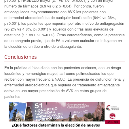
p<0.001), HASBLED mayor (2.1 vs 1.6, p<0.001) y con un mayor
número de fármacos (6.9 vs 6.2 p=0.04). Por contra, fueron
anticoagulados mayoritariamente con AVK los pacientes con
enfermedad aterosclerótica de cualquier localización (64% vs 36%,
p<0.001), los pacientes que requerían por otro motivo de antiagregación
(95.2% vs 4.8%, p<0.001) y aquéllos con cifras más elevadas de
creatinina (1.1 vs 0.9, p=0.02). Otras características, como la presencia
de un sangrado previo, tipo de FA o volumen auricular no influyeron en
la elección de un tipo u otro de anticoagulante.
Conclusiones
En la práctica clínica diaria son los pacientes ancianos, con un riesgo
isquémico y hemorrágico mayor, así como polimedicados los que
reciben con mayor frecuencia NACO. La presencia de disfunción renal y
enfermedad aterosclerótica que requiera de tratamiento antiagregante
deriva en una mayor prescripción de AVK en estos grupos de
pacientes.