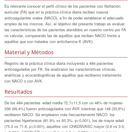
Es relevante conocer el perfil clínico de los pacientes con fibrilación
auricular (FA) que en la práctica clínica diaria reciben nuevos
anticoagulantes orales (NACO), a fin de poder establecer el adecuado
empleo de los mismos. Así, el objetivo del presente trabajo es evaluar
las características de los pacientes atendidos en nuestro centro por FA
no valvular, comparando las de aquéllos que reciben NACO frente a
aquéllos que son tratados con antivitamina K (AVK).
Material y Métodos
Registro de la práctica clínica diaria incluyendo a 484 pacientes
anticoagulados por FA. Se analizaron las características clínicas,
analíticas y ecocardiográficas de aquéllos que recibieron tratamiento
con NACO o con AVK.
Resultados
De los 484 pacientes -edad media 72,7±11,5 con un 48% de mujeres-
336 (69,4%) fueron anticoagulados con AVK mientras que 148 (30,6%)
recibieron NACO. Se emplearon más frecuentemente NACO: los
pacientes hipertensos (81.9% vs 63.3%, p<0.001), los de mayor edad
(75.3 vs 71.6, p<0.001), aquéllos con CHADSVASC mayor (3.6 vs 3.0,