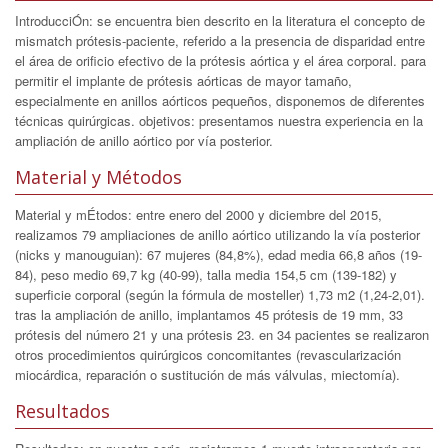
IntroducciÓn: se encuentra bien descrito en la literatura el concepto de
mismatch prótesis-paciente, referido a la presencia de disparidad entre
el área de orificio efectivo de la prótesis aórtica y el área corporal. para
permitir el implante de prótesis aórticas de mayor tamaño,
especialmente en anillos aórticos pequeños, disponemos de diferentes
técnicas quirúrgicas. objetivos: presentamos nuestra experiencia en la
ampliación de anillo aórtico por vía posterior.
Material y Métodos
Material y mÉtodos: entre enero del 2000 y diciembre del 2015,
realizamos 79 ampliaciones de anillo aórtico utilizando la vía posterior
(nicks y manouguian): 67 mujeres (84,8%), edad media 66,8 años (19-
84), peso medio 69,7 kg (40-99), talla media 154,5 cm (139-182) y
superficie corporal (según la fórmula de mosteller) 1,73 m2 (1,24-2,01).
tras la ampliación de anillo, implantamos 45 prótesis de 19 mm, 33
prótesis del número 21 y una prótesis 23. en 34 pacientes se realizaron
otros procedimientos quirúrgicos concomitantes (revascularización
miocárdica, reparación o sustitución de más válvulas, miectomía).
Resultados