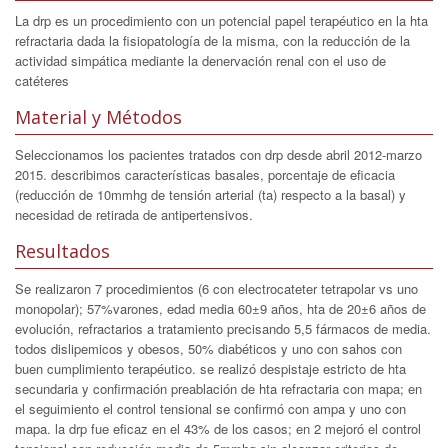
La drp es un procedimiento con un potencial papel terapéutico en la hta
refractaria dada la fisiopatología de la misma, con la reducción de la
actividad simpática mediante la denervación renal con el uso de
catéteres
Material y Métodos
Seleccionamos los pacientes tratados con drp desde abril 2012-marzo
2015. describimos características basales, porcentaje de eficacia
(reducción de 10mmhg de tensión arterial (ta) respecto a la basal) y
necesidad de retirada de antipertensivos.
Resultados
Se realizaron 7 procedimientos (6 con electrocateter tetrapolar vs uno
monopolar); 57%varones, edad media 60±9 años, hta de 20±6 años de
evolución, refractarios a tratamiento precisando 5,5 fármacos de media.
todos dislipemicos y obesos, 50% diabéticos y uno con sahos con
buen cumplimiento terapéutico. se realizó despistaje estricto de hta
secundaria y confirmación preablación de hta refractaria con mapa; en
el seguimiento el control tensional se confirmó con ampa y uno con
mapa. la drp fue eficaz en el 43% de los casos; en 2 mejoró el control